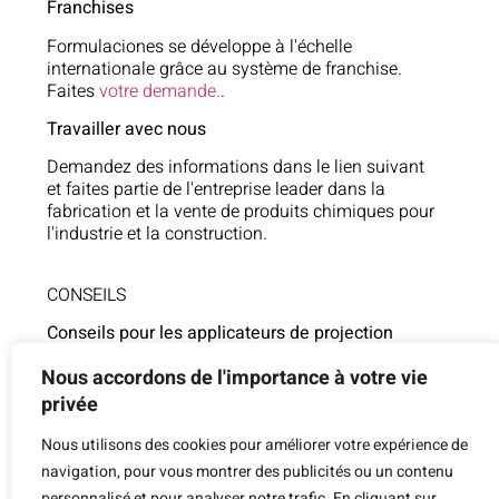
Franchises
Formulaciones se développe à l'échelle
internationale grâce au système de franchise.
Faites
votre demande.
.
Travailler avec nous
Demandez des informations dans le lien suivant
et faites partie de l'entreprise leader dans la
fabrication et la vente de produits chimiques pour
l'industrie et la construction.
CONSEILS
Conseils pour les applicateurs de projection
625 106 554
Nous accordons de l'importance à votre vie
privée
Assistance technique
Nous utilisons des cookies pour améliorer votre expérience de
854 805 377
navigation, pour vous montrer des publicités ou un contenu
personnalisé et pour analyser notre trafic. En cliquant sur