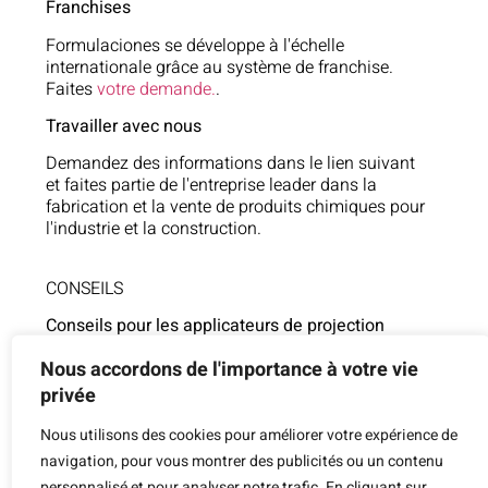
Franchises
Formulaciones se développe à l'échelle
internationale grâce au système de franchise.
Faites
votre demande.
.
Travailler avec nous
Demandez des informations dans le lien suivant
et faites partie de l'entreprise leader dans la
fabrication et la vente de produits chimiques pour
l'industrie et la construction.
CONSEILS
Conseils pour les applicateurs de projection
625 106 554
Nous accordons de l'importance à votre vie
privée
Assistance technique
Nous utilisons des cookies pour améliorer votre expérience de
854 805 377
navigation, pour vous montrer des publicités ou un contenu
personnalisé et pour analyser notre trafic. En cliquant sur