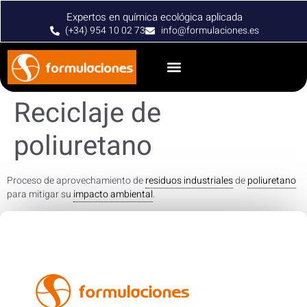
Expertos en química ecológica aplicada
(+34) 954 10 02 73
info@formulaciones.es
Reciclaje de
poliuretano
Proceso de aprovechamiento de
residuos industriales
de
poliuretano
para mitigar su
impacto ambiental
.