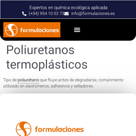
Expertos en química ecológica aplicada
(+34) 954 10 02 73
info@formulaciones.es
Poliuretanos
termoplásticos
Tipo de
poliuretano
que fluye antes de degradarse, comúnmente
utilizado en elastómeros, adhesivos y selladores.