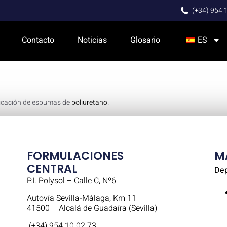
(+34) 954 
Contacto
Noticias
Glosario
ES
bricación de espumas de
poliuretano
.
FORMULACIONES
M
CENTRAL
Dep
P.I. Polysol – Calle C, Nº6
Autovía Sevilla-Málaga, Km 11
41500 – Alcalá de Guadaíra (Sevilla)
(+34) 954 10 02 73