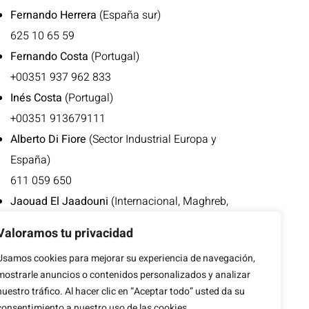
Fernando Herrera
(España sur)
625 10 65 59
Fernando Costa
(Portugal)
+00351 937 962 833
Inés Costa
(Portugal)
+00351 913679111
Alberto Di Fiore
(Sector Industrial Europa y
España)
611 059 650
Jaouad El Jaadouni
(Internacional, Maghreb,
Europa francófona)
Valoramos tu privacidad
676 496 952
Usamos cookies para mejorar su experiencia de navegación,
+00212 668 413 753
mostrarle anuncios o contenidos personalizados y analizar
nuestro tráfico. Al hacer clic en “Aceptar todo” usted da su
consentimiento a nuestro uso de las cookies.