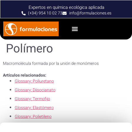
Expertos en química ecológica aplicada
(+34) 954 10 02 73
info@formulaciones.es
Polímero
Macromolécula formada por la unión de monómeros
Artículos relacionados:
Glossary: Poliuretano
Glossary: Diisocianato
Glossary: Termofijo
Glossary: Elastómero
Glossary: Polietileno