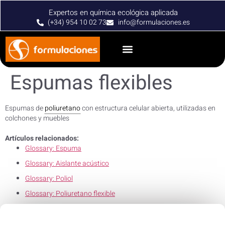
Expertos en química ecológica aplicada
(+34) 954 10 02 73
info@formulaciones.es
Espumas flexibles
Espumas de
poliuretano
con estructura celular abierta, utilizadas en
colchones y muebles
Artículos relacionados:
Glossary: Espuma
Glossary: Aislante acústico
Glossary: Poliol
Glossary: Poliuretano flexible