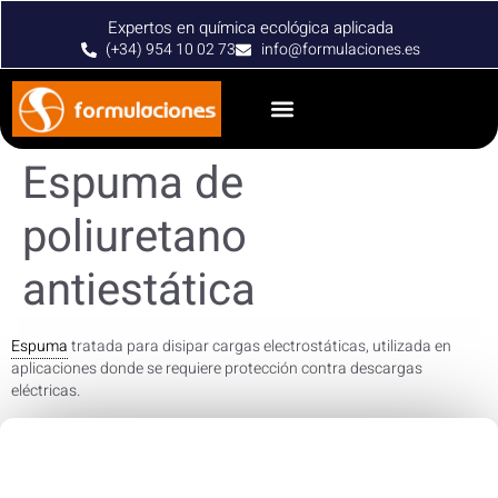
Expertos en química ecológica aplicada
(+34) 954 10 02 73
info@formulaciones.es
Espuma de
poliuretano
antiestática
Espuma
tratada para disipar cargas electrostáticas, utilizada en
aplicaciones donde se requiere protección contra descargas
eléctricas.