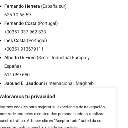
Fernando Herrera
(España sur)
625 10 65 59
Fernando Costa
(Portugal)
+00351 937 962 833
Inés Costa
(Portugal)
+00351 913679111
Alberto Di Fiore
(Sector Industrial Europa y
España)
611 059 650
Jaouad El Jaadouni
(Internacional, Maghreb,
Europa francófona)
Valoramos tu privacidad
676 496 952
Usamos cookies para mejorar su experiencia de navegación,
+00212 668 413 753
mostrarle anuncios o contenidos personalizados y analizar
nuestro tráfico. Al hacer clic en “Aceptar todo” usted da su
consentimiento a nuestro uso de las cookies.