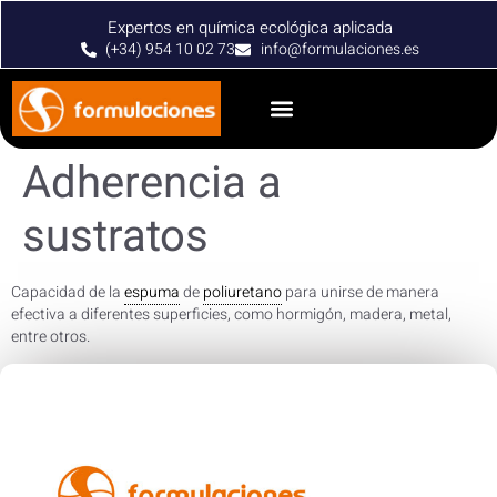
Expertos en química ecológica aplicada
(+34) 954 10 02 73
info@formulaciones.es
Adherencia a
sustratos
Capacidad de la
espuma
de
poliuretano
para unirse de manera
efectiva a diferentes superficies, como hormigón, madera, metal,
entre otros.