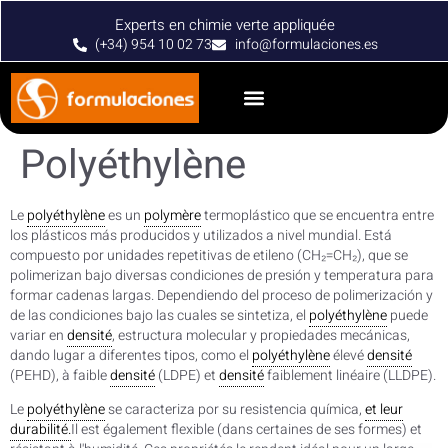
Experts en chimie verte appliquée
(+34) 954 10 02 73
info@formulaciones.es
Polyéthylène
Le
polyéthylène
es un
polymère
termoplástico que se encuentra entre
los plásticos más producidos y utilizados a nivel mundial. Está
compuesto por unidades repetitivas de etileno (CH₂=CH₂), que se
polimerizan bajo diversas condiciones de presión y temperatura para
formar cadenas largas. Dependiendo del proceso de polimerización y
de las condiciones bajo las cuales se sintetiza, el
polyéthylène
puede
variar en
densité
, estructura molecular y propiedades mecánicas,
dando lugar a diferentes tipos, como el
polyéthylène
élevé
densité
(PEHD), à faible
densité
(LDPE) et
densité
faiblement linéaire (LLDPE).
Le
polyéthylène
se caracteriza por su resistencia química,
et leur
durabilité.
Il est également flexible (dans certaines de ses formes) et