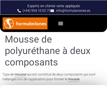
Experts en chimie verte appliquée
(+34) 954 10 02 73
info@formulaciones.es
Mousse de
polyuréthane à deux
composants
Type de
mousse
qui est constitué de deux composants qui sont
mélangés lors de l'application pour former le
mousse
.