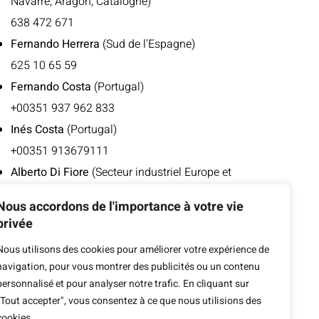
Navarre, Aragon, Catalogne)
638 472 671
Fernando Herrera
(Sud de l'Espagne)
625 10 65 59
Fernando Costa
(Portugal)
+00351 937 962 833
Inés Costa
(Portugal)
+00351 913679111
Alberto Di Fiore
(Secteur industriel Europe et
Espagne)
Nous accordons de l'importance à votre vie
611 059 650
privée
Jaouad El Jaadouni
(International, Maghreb,
Nous utilisons des cookies pour améliorer votre expérience de
Europe francophone)
navigation, pour vous montrer des publicités ou un contenu
676 496 952
personnalisé et pour analyser notre trafic. En cliquant sur
+00212 668 413 753
"Tout accepter", vous consentez à ce que nous utilisions des
cookies.