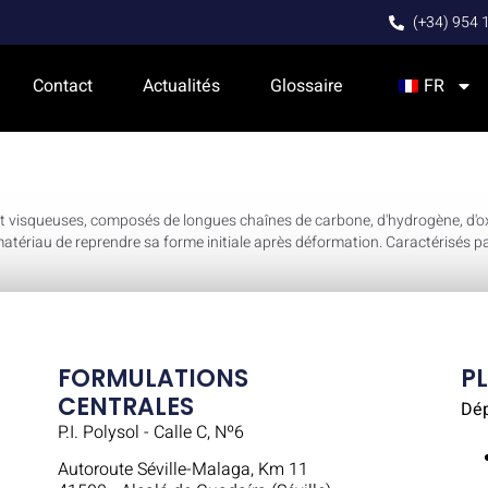
(+34) 954 
Contact
Actualités
Glossaire
FR
et visqueuses, composés de longues chaînes de carbone, d'hydrogène, d'o
atériau de reprendre sa forme initiale après déformation. Caractérisés par
FORMULATIONS
P
CENTRALES
Dé
P.I. Polysol - Calle C, Nº6
Autoroute Séville-Malaga, Km 11