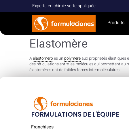
Experts en chimie verte appliquée
Produits
Elastomère
A
elastómero
es un
polymère
aux propriétés élastiques 
des réticulations entre les molécules qui permettent au m
élastomères ont de faibles forces intermoléculaires.
FORMULATIONS DE L'ÉQUIPE
Franchises