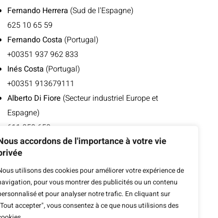
Fernando Herrera
(Sud de l'Espagne)
625 10 65 59
Fernando Costa
(Portugal)
+00351 937 962 833
Inés Costa
(Portugal)
+00351 913679111
Alberto Di Fiore
(Secteur industriel Europe et
Espagne)
611 059 650
Nous accordons de l'importance à votre vie
Jaouad El Jaadouni
(International, Maghreb,
privée
Europe francophone)
Nous utilisons des cookies pour améliorer votre expérience de
676 496 952
navigation, pour vous montrer des publicités ou un contenu
+00212 668 413 753
personnalisé et pour analyser notre trafic. En cliquant sur
"Tout accepter", vous consentez à ce que nous utilisions des
cookies.