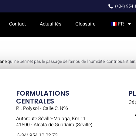
(+34) 954 
Contact
Actualités
Glossaire
FR
hane
qui ne permet pas le passage de l'air ou de l'humidité, contribuant ains
FORMULATIONS
P
CENTRALES
Dé
P.I. Polysol - Calle C, Nº6
Autoroute Séville-Malaga, Km 11
41500 - Alcalá de Guadaíra (Séville)
(+34) 954 10 02 73