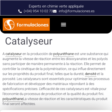
Experts en chimie verte appliquée
(+34) 954 10 02 73
info@formulaciones.es
Catalyseur
A
catalyseur
en la producción de
polyuréthane
est une substance qui
augmente la vitesse de réaction entre les diisocyanates et les polyols
sans participer de manière permanente à la réaction. Elle permet de
contrôler la cinétique de la polymérisation, ce qui influe directement
sur les propriétés du produit final, telles que la dureté,
densité
et la
porosité. Les catalyseurs sont essentiels pour optimiser les processus
de fabrication et développer des matériaux répondant à des
spécifications précises. L'efficacité de ces catalyseurs est vitale pour
l'économie du processus de production et la qualité du produit fini.
polyuréthane
La vitesse de réaction et les caractéristiques du produit
final seront affectées.