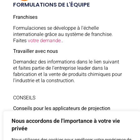
FORMULATIONS DE L'ÉQUIPE
Franchises
Formulaciones se développe à l'échelle
internationale grâce au système de franchise.
Faites
votre demande.
.
Travailler avec nous
Demandez des informations dans le lien suivant
et faites partie de l'entreprise leader dans la
fabrication et la vente de produits chimiques pour
l'industrie et la construction.
CONSEILS
Conseils pour les applicateurs de projection
625 106 554
Nous accordons de l'importance à votre vie
privée
Assistance technique
Nous utilisons des cookies pour améliorer votre expérience de