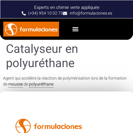
Experts en chimie verte appliquée
(+34) 954 10 02 73
info@formulaciones.es
Catalyseur en
polyuréthane
Agent qui accélère la réaction de polymérisation lors de la formation
de
mousse
de
polyuréthane
.