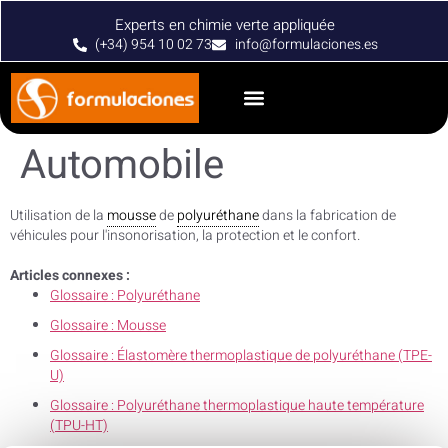
Experts en chimie verte appliquée
(+34) 954 10 02 73
info@formulaciones.es
Automobile
Utilisation de la
mousse
de
polyuréthane
dans la fabrication de
véhicules pour l'insonorisation, la protection et le confort.
Articles connexes :
Glossaire : Polyuréthane
Glossaire : Mousse
Glossaire : Élastomère thermoplastique de polyuréthane (TPE-
U)
Glossaire : Polyuréthane thermoplastique haute température
(TPU-HT)